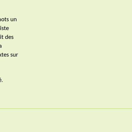
mots un
iste
it des
a
xtes sur
é.