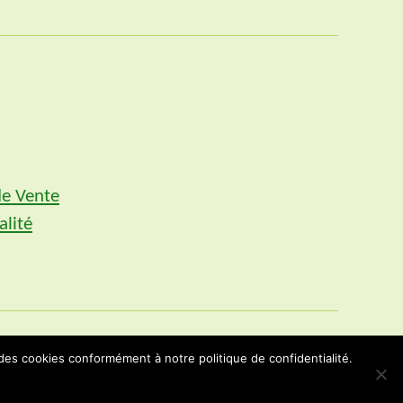
de Vente
alité
 des cookies conformément à notre politique de confidentialité.
Vers le haut
↑