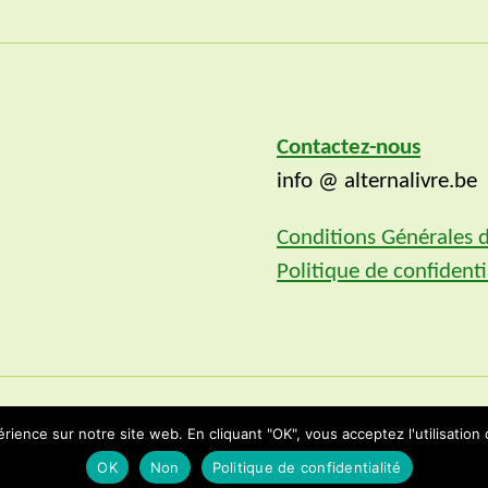
Contactez-nous
info @ alternalivre.be
Conditions Générales 
Politique de confidenti
rience sur notre site web. En cliquant "OK", vous acceptez l'utilisation
Propulsé par WordPress
OK
Non
Politique de confidentialité