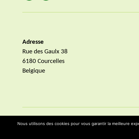
mail
Adresse
Rue des Gaulx 38
6180 Courcelles
Belgique
Nous utilisons des cookies pour vous garantir la meilleure expé
© 2026
AlternaLivre
Politique de confidentialité