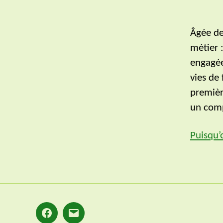
Âgée de
métier :
engagée
vies de
premièr
un comp
Puisqu’
Facebook
E-