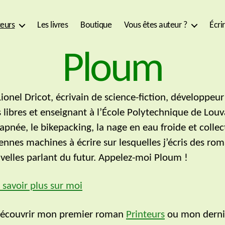
eurs
Les livres
Boutique
Vous êtes auteur ?
Écri
Ploum
Lionel Dricot, écrivain de science-fiction, développeur
s libres et enseignant à l’École Polytechnique de Louv
’apnée, le bikepacking, la nage en eau froide et colle
iennes machines à écrire sur lesquelles j’écris des ro
velles parlant du futur. Appelez-moi Ploum !
 savoir plus sur moi
découvrir mon premier roman
Printeurs
ou mon derni