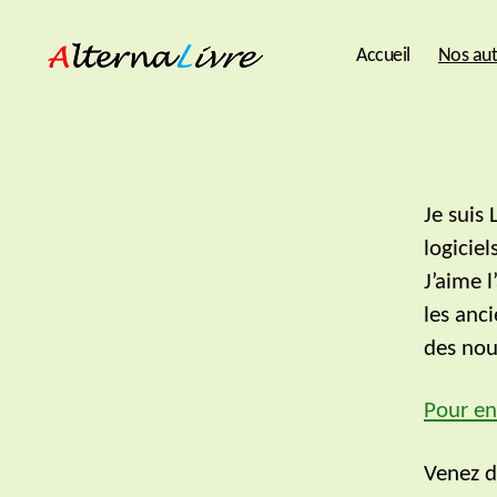
Accueil
Nos aut
AlternaLivre
Je suis 
logiciel
J’aime l
les anc
des nou
Pour en
Venez 