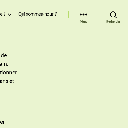
re ?
Qui sommes-nous ?
Menu
Recherche
 de
ain.
ctionner
mans et
er