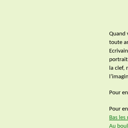
Quand v
toute a
Ecrivai
portrait
la clef,
l’imagi
Pour en
Pour en 
Bas les
Au boul