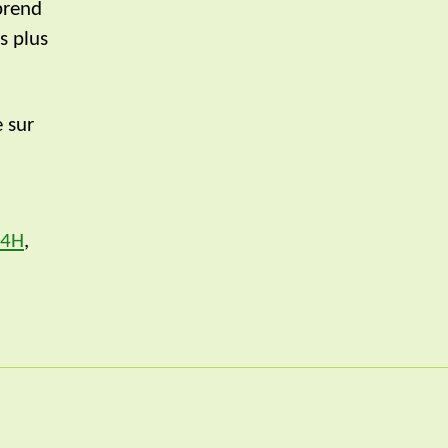
 prend
s plus
e sur
4H
,