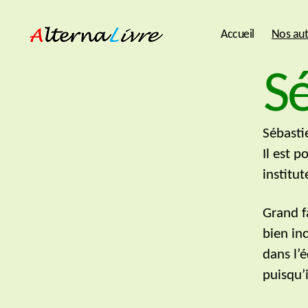
Accueil
Nos aut
AlternaLivre
Sé
Sébasti
Il est p
institu
Grand f
bien in
dans l’é
puisqu’i