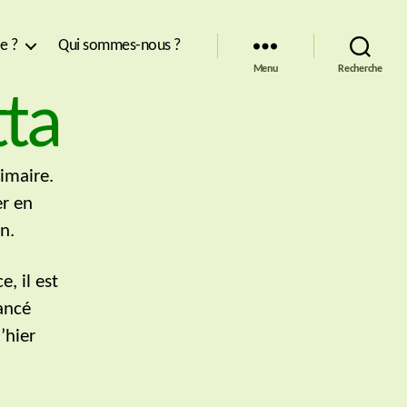
re ?
Qui sommes-nous ?
Menu
Recherche
tta
rimaire.
er en
n.
, il est
ancé
’hier