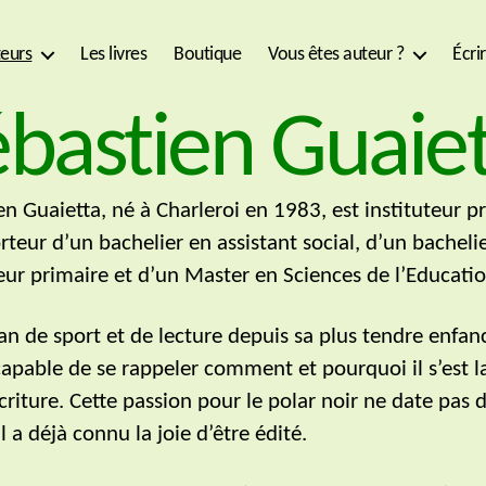
eurs
Les livres
Boutique
Vous êtes auteur ?
Écri
bastien Guaie
en Guaietta, né à Charleroi en 1983, est instituteur p
orteur d’un bachelier en assistant social, d’un bacheli
teur primaire et d’un Master en Sciences de l’Educatio
an de sport et de lecture depuis sa plus tendre enfance
capable de se rappeler comment et pourquoi il s’est l
criture. Cette passion pour le polar noir ne date pas d
l a déjà connu la joie d’être édité.