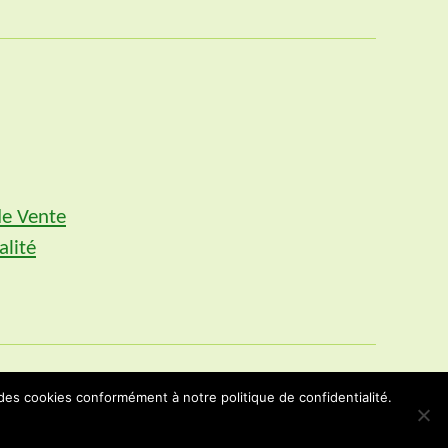
de Vente
alité
 des cookies conformément à notre politique de confidentialité.
Vers le haut
↑