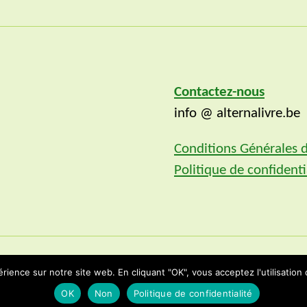
Contactez-nous
info @ alternalivre.be
Conditions Générales 
Politique de confidenti
rience sur notre site web. En cliquant "OK", vous acceptez l'utilisation
Propulsé par WordPress
OK
Non
Politique de confidentialité