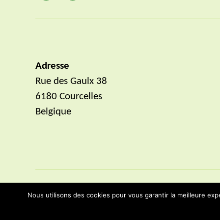
mail
Adresse
Rue des Gaulx 38
6180 Courcelles
Belgique
Nous utilisons des cookies pour vous garantir la meilleure expé
© 2026
AlternaLivre
Politique de confidentialité