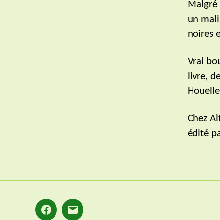
Malgré 
un mali
noires 
Vrai bo
livre, 
Houelle
Chez Al
édité p
Facebook
E-