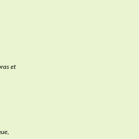
bras et
que,