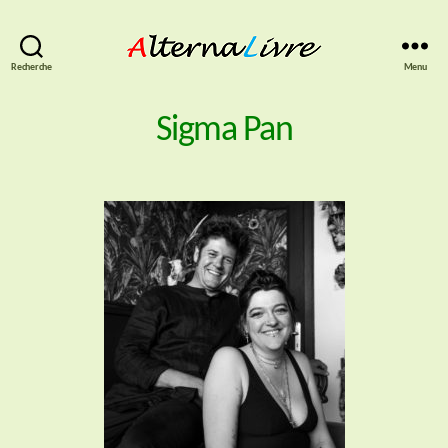
AlternaLivre
Recherche
Menu
Sigma Pan