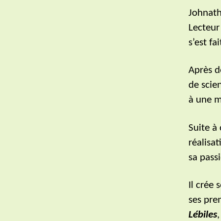
Johnath
Lecteur 
s’est fa
Après d
de scie
à une m
Suite à
réalisa
sa passi
Il crée
ses pre
Lébiles