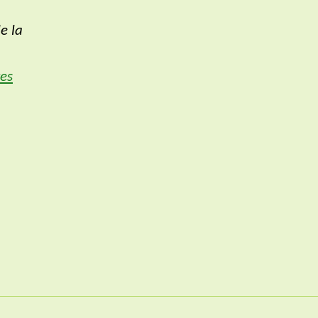
de la
res