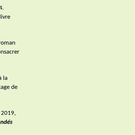
4.
livre
 roman
onsacrer
à la
tage de
 2019,
Indés