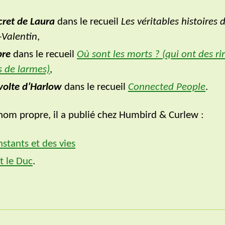
cret de Laura
dans le recueil
Les véritables histoires 
-Valentin
,
bre
dans le recueil
Où sont les morts ? (qui ont des ri
s de larmes)
,
volte d’Harlow
dans le recueil
Connected People
.
nom propre, il a publié chez Humbird & Curlew :
nstants et des vies
et le Duc
.