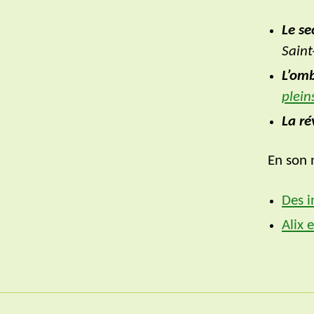
Le se
Saint
L’om
plein
La ré
En son 
Des i
Alix 