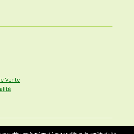
de Vente
alité
 des cookies conformément à notre politique de confidentialité.