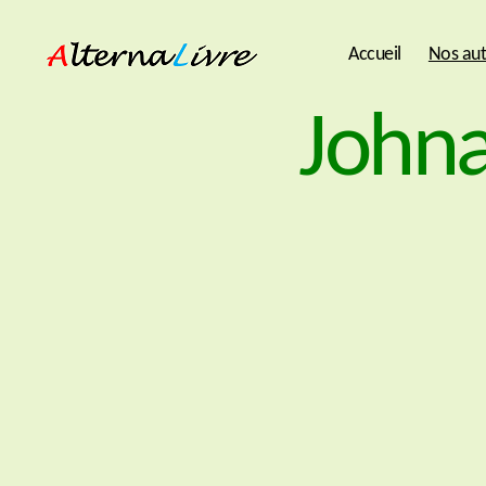
Accueil
Nos aut
AlternaLivre
Johna